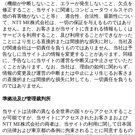
（機能が中断しないこと、エラーが発生しないこと、欠点を
修正すること、当サイトに関連しコンピュータウィルスその
他の有害物がないこと等）、適合性、合法性、最新性につい
て、NTT ME株式会社は、一切の保証を与えるものではあり
ません。また、お客さまが当サイトに含まれる情報もしくは
サービスを利用すること、及び利用することができなかった
ことにより生じる直接的または間接的な損失に対し、当社及
び関連会社は一切責任を負うものではありません。当社は予
告なしに当サイト上の情報を変更することがあります。同様
に、予告なしに当サイトの運営を中断又は中止させていただ
くことがあります。なお、当社は、理由の如何に関わらず、
情報の変更及び運営の中断または中止により生じるお客さま
の直接的または間接的な損失に対しても、一切責任を負うも
のではありません。
準拠法及び管理裁判所
当サイトは法律の異なる全世界の国々からアクセスすること
が可能ですが、当サイトにアクセスされたお客さまおよび
NTT ME株式会社の両者は、当サイトの利用に関して日本国
の法律および東京都の条例に拘束されることに同意するもの