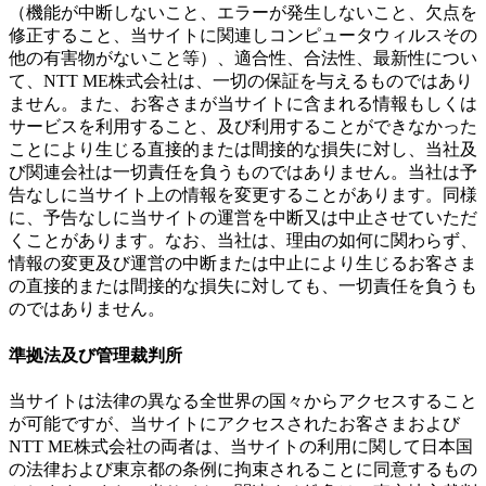
（機能が中断しないこと、エラーが発生しないこと、欠点を
修正すること、当サイトに関連しコンピュータウィルスその
他の有害物がないこと等）、適合性、合法性、最新性につい
て、NTT ME株式会社は、一切の保証を与えるものではあり
ません。また、お客さまが当サイトに含まれる情報もしくは
サービスを利用すること、及び利用することができなかった
ことにより生じる直接的または間接的な損失に対し、当社及
び関連会社は一切責任を負うものではありません。当社は予
告なしに当サイト上の情報を変更することがあります。同様
に、予告なしに当サイトの運営を中断又は中止させていただ
くことがあります。なお、当社は、理由の如何に関わらず、
情報の変更及び運営の中断または中止により生じるお客さま
の直接的または間接的な損失に対しても、一切責任を負うも
のではありません。
準拠法及び管理裁判所
当サイトは法律の異なる全世界の国々からアクセスすること
が可能ですが、当サイトにアクセスされたお客さまおよび
NTT ME株式会社の両者は、当サイトの利用に関して日本国
の法律および東京都の条例に拘束されることに同意するもの