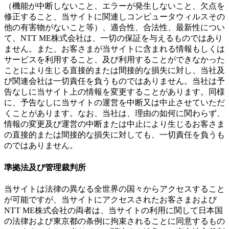
（機能が中断しないこと、エラーが発生しないこと、欠点を
修正すること、当サイトに関連しコンピュータウィルスその
他の有害物がないこと等）、適合性、合法性、最新性につい
て、NTT ME株式会社は、一切の保証を与えるものではあり
ません。また、お客さまが当サイトに含まれる情報もしくは
サービスを利用すること、及び利用することができなかった
ことにより生じる直接的または間接的な損失に対し、当社及
び関連会社は一切責任を負うものではありません。当社は予
告なしに当サイト上の情報を変更することがあります。同様
に、予告なしに当サイトの運営を中断又は中止させていただ
くことがあります。なお、当社は、理由の如何に関わらず、
情報の変更及び運営の中断または中止により生じるお客さま
の直接的または間接的な損失に対しても、一切責任を負うも
のではありません。
準拠法及び管理裁判所
当サイトは法律の異なる全世界の国々からアクセスすること
が可能ですが、当サイトにアクセスされたお客さまおよび
NTT ME株式会社の両者は、当サイトの利用に関して日本国
の法律および東京都の条例に拘束されることに同意するもの