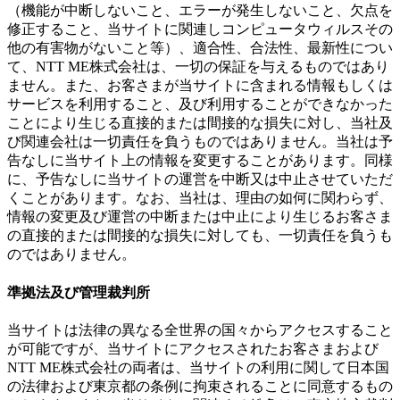
（機能が中断しないこと、エラーが発生しないこと、欠点を
修正すること、当サイトに関連しコンピュータウィルスその
他の有害物がないこと等）、適合性、合法性、最新性につい
て、NTT ME株式会社は、一切の保証を与えるものではあり
ません。また、お客さまが当サイトに含まれる情報もしくは
サービスを利用すること、及び利用することができなかった
ことにより生じる直接的または間接的な損失に対し、当社及
び関連会社は一切責任を負うものではありません。当社は予
告なしに当サイト上の情報を変更することがあります。同様
に、予告なしに当サイトの運営を中断又は中止させていただ
くことがあります。なお、当社は、理由の如何に関わらず、
情報の変更及び運営の中断または中止により生じるお客さま
の直接的または間接的な損失に対しても、一切責任を負うも
のではありません。
準拠法及び管理裁判所
当サイトは法律の異なる全世界の国々からアクセスすること
が可能ですが、当サイトにアクセスされたお客さまおよび
NTT ME株式会社の両者は、当サイトの利用に関して日本国
の法律および東京都の条例に拘束されることに同意するもの