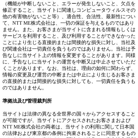
（機能が中断しないこと、エラーが発生しないこと、欠点を
修正すること、当サイトに関連しコンピュータウィルスその
他の有害物がないこと等）、適合性、合法性、最新性につい
て、NTT ME株式会社は、一切の保証を与えるものではあり
ません。また、お客さまが当サイトに含まれる情報もしくは
サービスを利用すること、及び利用することができなかった
ことにより生じる直接的または間接的な損失に対し、当社及
び関連会社は一切責任を負うものではありません。当社は予
告なしに当サイト上の情報を変更することがあります。同様
に、予告なしに当サイトの運営を中断又は中止させていただ
くことがあります。なお、当社は、理由の如何に関わらず、
情報の変更及び運営の中断または中止により生じるお客さま
の直接的または間接的な損失に対しても、一切責任を負うも
のではありません。
準拠法及び管理裁判所
当サイトは法律の異なる全世界の国々からアクセスすること
が可能ですが、当サイトにアクセスされたお客さまおよび
NTT ME株式会社の両者は、当サイトの利用に関して日本国
の法律および東京都の条例に拘束されることに同意するもの