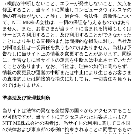
（機能が中断しないこと、エラーが発生しないこと、欠点を
修正すること、当サイトに関連しコンピュータウィルスその
他の有害物がないこと等）、適合性、合法性、最新性につい
て、NTT ME株式会社は、一切の保証を与えるものではあり
ません。また、お客さまが当サイトに含まれる情報もしくは
サービスを利用すること、及び利用することができなかった
ことにより生じる直接的または間接的な損失に対し、当社及
び関連会社は一切責任を負うものではありません。当社は予
告なしに当サイト上の情報を変更することがあります。同様
に、予告なしに当サイトの運営を中断又は中止させていただ
くことがあります。なお、当社は、理由の如何に関わらず、
情報の変更及び運営の中断または中止により生じるお客さま
の直接的または間接的な損失に対しても、一切責任を負うも
のではありません。
準拠法及び管理裁判所
当サイトは法律の異なる全世界の国々からアクセスすること
が可能ですが、当サイトにアクセスされたお客さまおよび
NTT ME株式会社の両者は、当サイトの利用に関して日本国
の法律および東京都の条例に拘束されることに同意するもの