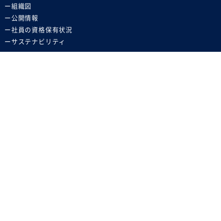
組織図
公開情報
社員の資格保有状況
サステナビリティ
お知らせ
私たちについて
ソリューション・サービス
お問い合わせ
サイトのご利用条件
プライバシーポリシー
お問い合わせ受付窓口一覧
ウェブアクセシビリティポリシー
ソーシャルメディアポリシー
調達に係るお取引法人に関する情報の取り扱い