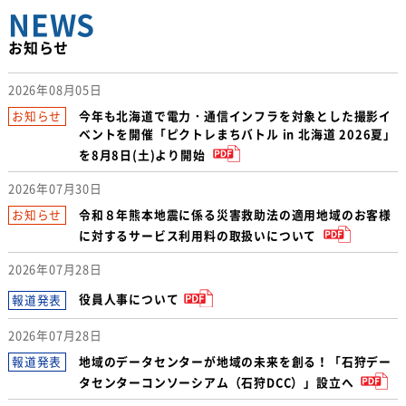
こ
れ
ま
で
NEWS
お知らせ
つ
な
げ
て
き
た
2026年08月05日
確
か
な
技
術
今年も北海道で電力・通信インフラを対象とした撮影イ
ベントを開催「ピクトレまちバトル in 北海道 2026夏」
を8月8日(土)より開始
2026年07月30日
令和８年熊本地震に係る災害救助法の適用地域のお客様
に対するサービス利用料の取扱いについて
2026年07月28日
役員人事について
2026年07月28日
地域のデータセンターが地域の未来を創る！「石狩デー
タセンターコンソーシアム（石狩DCC）」設立へ