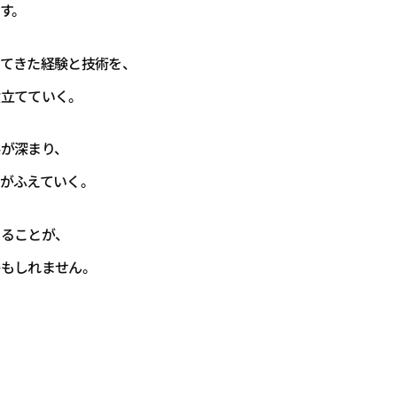
す。
てきた経験と
技術を、
役立てていく。
が深まり、
がふえていく。
えることが、
かもしれません。