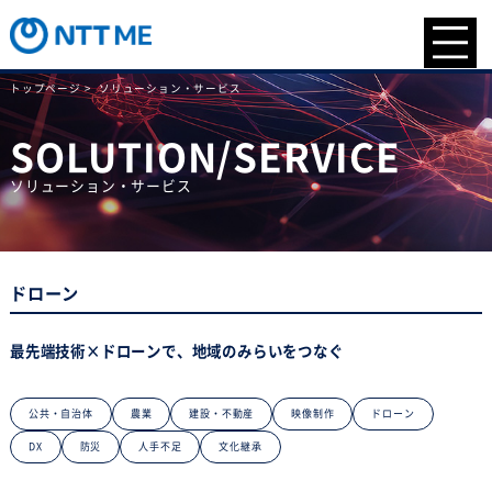
トップページ >
ソリューション・サービス
SOLUTION/SERVICE
ソリューション・サービス
ドローン
最先端技術×ドローンで、地域のみらいをつなぐ
公共・自治体
農業
建設・不動産
映像制作
ドローン
DX
防災
人手不足
文化継承