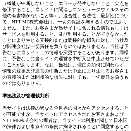
（機能が中断しないこと、エラーが発生しないこと、欠点を
修正すること、当サイトに関連しコンピュータウィルスその
他の有害物がないこと等）、適合性、合法性、最新性につい
て、NTT ME株式会社は、一切の保証を与えるものではあり
ません。また、お客さまが当サイトに含まれる情報もしくは
サービスを利用すること、及び利用することができなかった
ことにより生じる直接的または間接的な損失に対し、当社及
び関連会社は一切責任を負うものではありません。当社は予
告なしに当サイト上の情報を変更することがあります。同様
に、予告なしに当サイトの運営を中断又は中止させていただ
くことがあります。なお、当社は、理由の如何に関わらず、
情報の変更及び運営の中断または中止により生じるお客さま
の直接的または間接的な損失に対しても、一切責任を負うも
のではありません。
準拠法及び管理裁判所
当サイトは法律の異なる全世界の国々からアクセスすること
が可能ですが、当サイトにアクセスされたお客さまおよび
NTT ME株式会社の両者は、当サイトの利用に関して日本国
の法律および東京都の条例に拘束されることに同意するもの