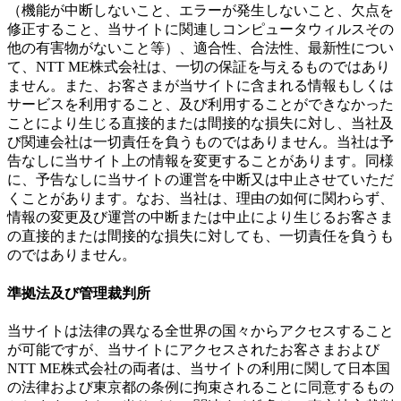
（機能が中断しないこと、エラーが発生しないこと、欠点を
修正すること、当サイトに関連しコンピュータウィルスその
他の有害物がないこと等）、適合性、合法性、最新性につい
て、NTT ME株式会社は、一切の保証を与えるものではあり
ません。また、お客さまが当サイトに含まれる情報もしくは
サービスを利用すること、及び利用することができなかった
ことにより生じる直接的または間接的な損失に対し、当社及
び関連会社は一切責任を負うものではありません。当社は予
告なしに当サイト上の情報を変更することがあります。同様
に、予告なしに当サイトの運営を中断又は中止させていただ
くことがあります。なお、当社は、理由の如何に関わらず、
情報の変更及び運営の中断または中止により生じるお客さま
の直接的または間接的な損失に対しても、一切責任を負うも
のではありません。
準拠法及び管理裁判所
当サイトは法律の異なる全世界の国々からアクセスすること
が可能ですが、当サイトにアクセスされたお客さまおよび
NTT ME株式会社の両者は、当サイトの利用に関して日本国
の法律および東京都の条例に拘束されることに同意するもの