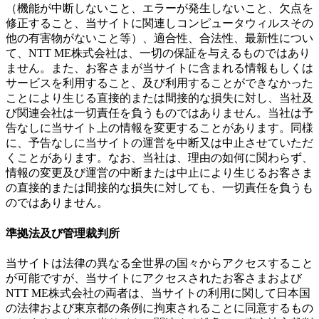
（機能が中断しないこと、エラーが発生しないこと、欠点を
修正すること、当サイトに関連しコンピュータウィルスその
他の有害物がないこと等）、適合性、合法性、最新性につい
て、NTT ME株式会社は、一切の保証を与えるものではあり
ません。また、お客さまが当サイトに含まれる情報もしくは
サービスを利用すること、及び利用することができなかった
ことにより生じる直接的または間接的な損失に対し、当社及
び関連会社は一切責任を負うものではありません。当社は予
告なしに当サイト上の情報を変更することがあります。同様
に、予告なしに当サイトの運営を中断又は中止させていただ
くことがあります。なお、当社は、理由の如何に関わらず、
情報の変更及び運営の中断または中止により生じるお客さま
の直接的または間接的な損失に対しても、一切責任を負うも
のではありません。
準拠法及び管理裁判所
当サイトは法律の異なる全世界の国々からアクセスすること
が可能ですが、当サイトにアクセスされたお客さまおよび
NTT ME株式会社の両者は、当サイトの利用に関して日本国
の法律および東京都の条例に拘束されることに同意するもの