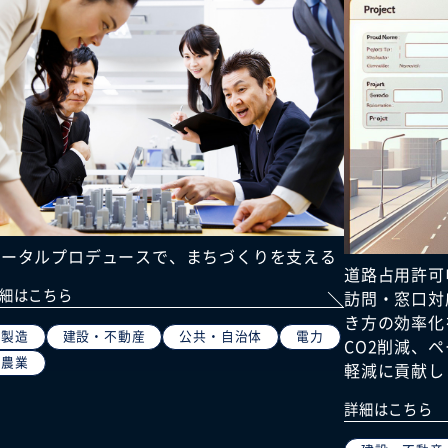
トータルプロデュースで、まちづくりを支える
道路占用許可
細はこちら
訪問・窓口対
き方の効率化
製造
建設・不動産
公共・自治体
電力
CO2削減、
農業
軽減に貢献し
詳細はこちら