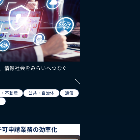
、情報社会をみらいへつなぐ
設・不動産
公共・自治体
通信
業
許可申請業務の効率化