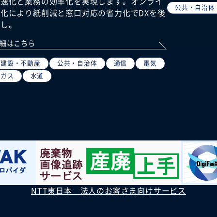
迅速化と業務の効率化を実現します。オンライ
公共・自治体
ン化により紙削減と窓口対応の省力化でDXを後
押し。
細はこちら
建設・不動産
公共・自治体
通信
電気
ガス
水道
NTT東日本 法人のお客さま向けサービス