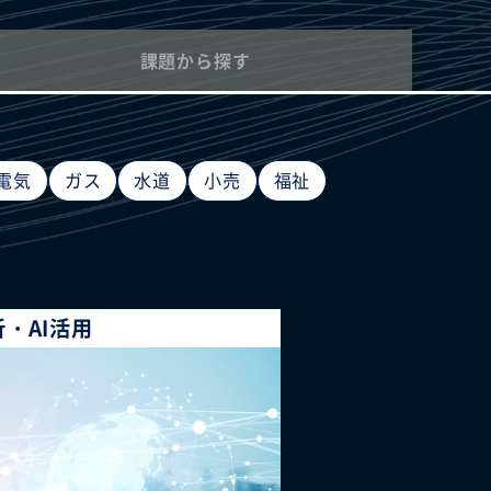
課題から探す
電気
ガス
水道
小売
福祉
・AI活用