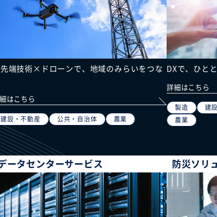
最先端技術×ドローンで、地域のみらいをつな
DXで、ひと
ぐ
詳細はこちら
細はこちら
製造
建
建設・不動産
公共・自治体
農業
農業
データセンターサービス
防災ソリ