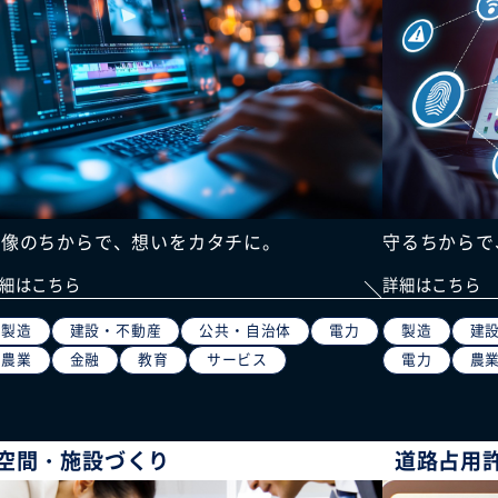
映像のちからで、想いをカタチに。
守るちからで
細はこちら
詳細はこちら
製造
建設・不動産
公共・自治体
電力
製造
建
農業
金融
教育
サービス
電力
農
空間・施設づくり
道路占用