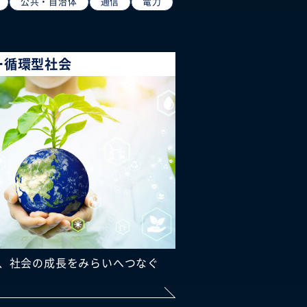
公共・自治体
通信
電力
ー循環型社会
、社会の成長をみらいへつなぐ