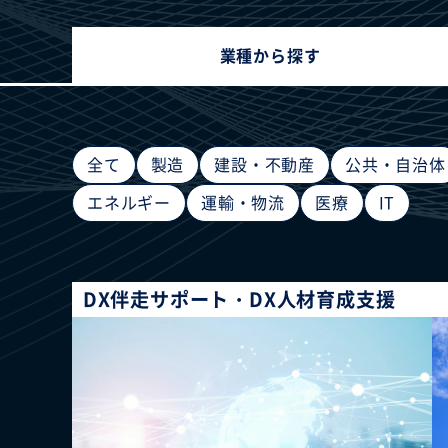
業種から探す
全て
製造
建設・不動産
公共・自治体
エネルギー
運輸・物流
医療
IT
DX伴走サポート・DX人材育成支援