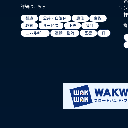
詳細はこちら
製造
公共・自治体
通信
金融
詳
教育
サービス
小売
福祉
エネルギー
運輸・物流
医療
IT