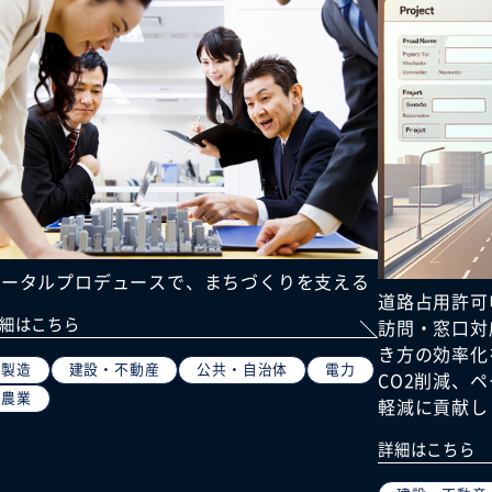
トータルプロデュースで、まちづくりを支える
道路占用許可
細はこちら
訪問・窓口対
き方の効率化
製造
建設・不動産
公共・自治体
電力
CO2削減、
農業
軽減に貢献し
詳細はこちら