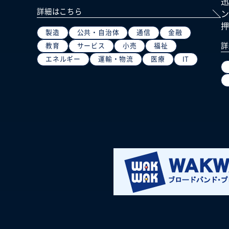
詳細はこちら
製造
公共・自治体
通信
金融
詳
教育
サービス
小売
福祉
エネルギー
運輸・物流
医療
IT