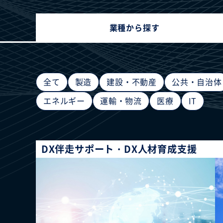
業種から探す
全て
製造
建設・不動産
公共・自治体
エネルギー
運輸・物流
医療
IT
DX伴走サポート・DX人材育成支援