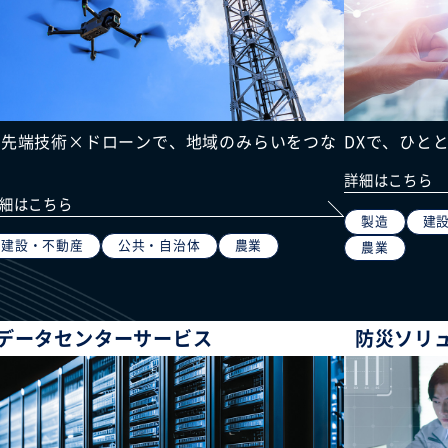
最先端技術×ドローンで、地域のみらいをつな
DXで、ひと
ぐ
詳細はこちら
細はこちら
製造
建
建設・不動産
公共・自治体
農業
農業
データセンターサービス
防災ソリ