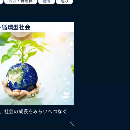
公共・自治体
通信
電力
ー循環型社会
、社会の成長をみらいへつなぐ