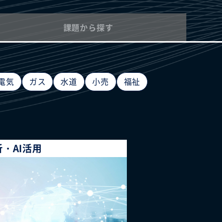
課題から探す
電気
ガス
水道
小売
福祉
・AI活用