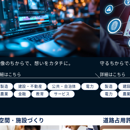
映像のちからで、想いをカタチに。
守るちからで
細はこちら
詳細はこちら
製造
建設・不動産
公共・自治体
電力
製造
建
農業
金融
教育
サービス
電力
農
空間・施設づくり
道路占用