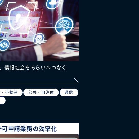
、情報社会をみらいへつなぐ
設・不動産
公共・自治体
通信
業
許可申請業務の効率化