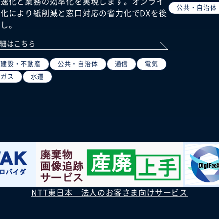
迅速化と業務の効率化を実現します。オンライ
公共・自治体
ン化により紙削減と窓口対応の省力化でDXを後
押し。
細はこちら
建設・不動産
公共・自治体
通信
電気
ガス
水道
NTT東日本 法人のお客さま向けサービス