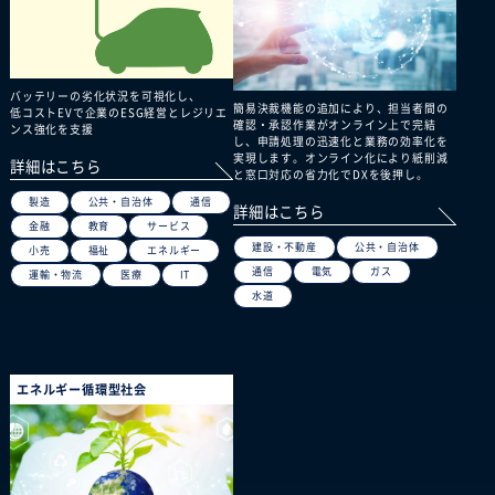
バッテリーの劣化状況を可視化し、
簡易決裁機能の追加により、担当者間の
低コストEVで企業のESG経営とレジリエ
確認・承認作業がオンライン上で完結
ンス強化を支援
し、申請処理の迅速化と業務の効率化を
実現します。オンライン化により紙削減
詳細はこちら
と窓口対応の省力化でDXを後押し。
製造
公共・自治体
通信
詳細はこちら
金融
教育
サービス
建設・不動産
公共・自治体
小売
福祉
エネルギー
通信
電気
ガス
運輸・物流
医療
IT
水道
エネルギー循環型社会