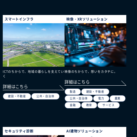
スマートインフラ
映像・XRソリューション
ICTのちからで、地域の暮らしを支えてい
映像のちからで、想いをカタチに。
く
詳細はこちら
詳細はこちら
製造
建設・不動産
建設・不動産
公共・自治体
公共・自治体
電力
農業
金融
教育
サービス
セキュリティ診断
AI建物ソリューション