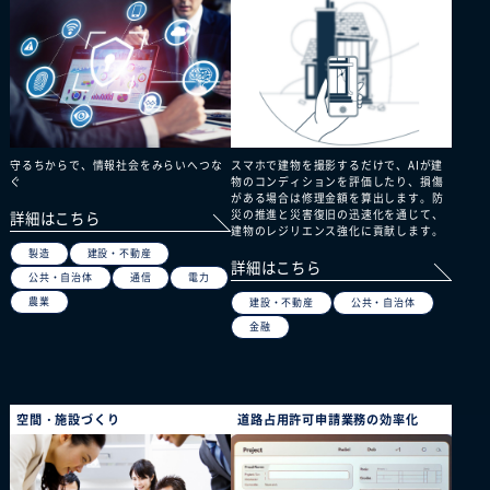
守るちからで、情報社会をみらいへつな
スマホで建物を撮影するだけで、AIが建
ぐ
物のコンディションを評価したり、損傷
がある場合は修理金額を算出します。防
災の推進と災害復旧の迅速化を通じて、
詳細はこちら
建物のレジリエンス強化に貢献します。
製造
建設・不動産
詳細はこちら
公共・自治体
通信
電力
農業
建設・不動産
公共・自治体
金融
空間・施設づくり
道路占用許可申請業務の効率化