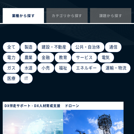
業種から探す
カテゴリから探す
課題から探す
全て
製造
建設・不動産
公共・自治体
通信
電力
農業
金融
教育
サービス
電気
ガス
水道
小売
福祉
エネルギー
運輸・物流
医療
IT
DX伴走サポート・DX人材育成支援
ドローン