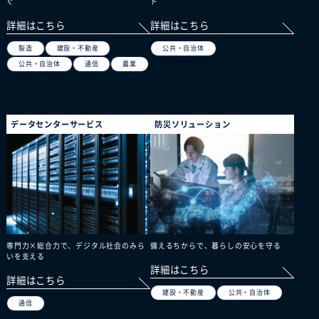
ぐ
ト
詳細はこちら
詳細はこちら
製造
建設・不動産
公共・自治体
公共・自治体
通信
農業
データセンターサービス
防災ソリューション
専門力×総合力で、デジタル社会のみら
備えるちからで、暮らしの安心を守る
いを支える
詳細はこちら
詳細はこちら
建設・不動産
公共・自治体
通信