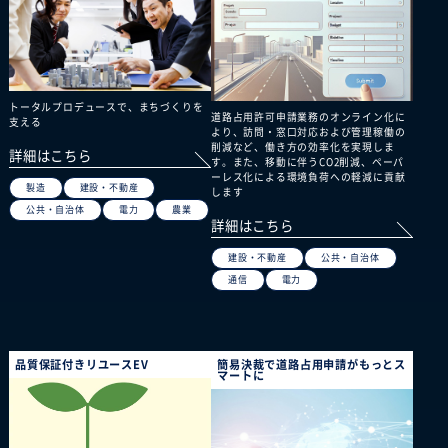
トータルプロデュースで、まちづくりを
道路占用許可申請業務のオンライン化に
支える
より、訪問・窓口対応および管理稼働の
削減など、働き方の効率化を実現しま
詳細はこちら
す。また、移動に伴うCO2削減、ペーパ
ーレス化による環境負荷への軽減に貢献
製造
建設・不動産
します
公共・自治体
電力
農業
詳細はこちら
建設・不動産
公共・自治体
通信
電力
品質保証付きリユースEV
簡易決裁で道路占用申請がもっとス
マートに